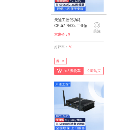
天迪工控低功耗
CPUi7-7500u工业物
关注
联网无风扇工控机
京东价：
¥
MPC-1407智能终端
机8U口6串医学无风
好评率：
%
扇电脑 i3-
6006U(2.3G)/4G/128G/
整机
券
¥
加入购物车
立即购买