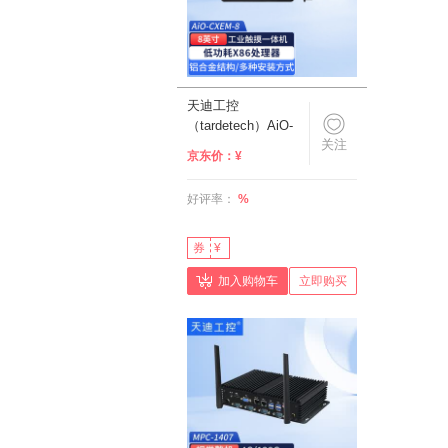
天迪工控
（tardetech）AiO-
关注
CXEM小尺寸嵌入式
京东价：
¥
工控电容触摸一体机
7/8/10.1/10.4/11.6/12
好评率：
%
英寸工控机触摸电脑
8英寸1024*768(4:3)
电容触摸 i5-
券
¥
1235U/16G/256G/2
加入购物车
立即购买
网/2串