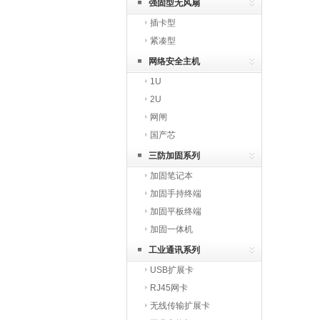
强固型无风扇
插卡型
紧凑型
网络安全主机
1U
2U
网闸
国产芯
三防加固系列
加固笔记本
加固手持终端
加固平板终端
加固一体机
工业通讯系列
USB扩展卡
RJ45网卡
无线传输扩展卡