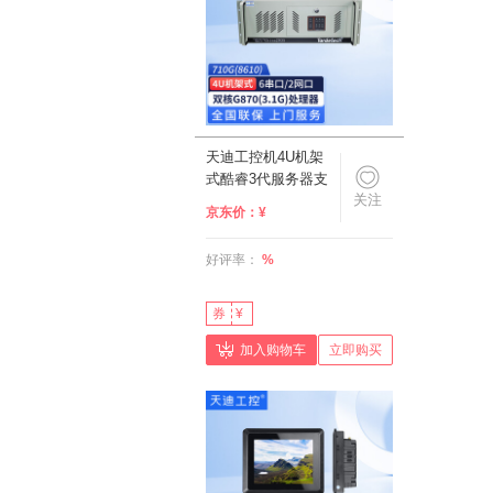
天迪工控机4U机架
式酷睿3代服务器支
关注
持XP原装媲美IPC-
京东价：
¥
610L工控主机
710G(8610) 双核
好评率：
%
G870(3.1G)/6串口/2
网口 2G/512G/无
DVD/5PCI/2PCI-E
券
¥
加入购物车
立即购买