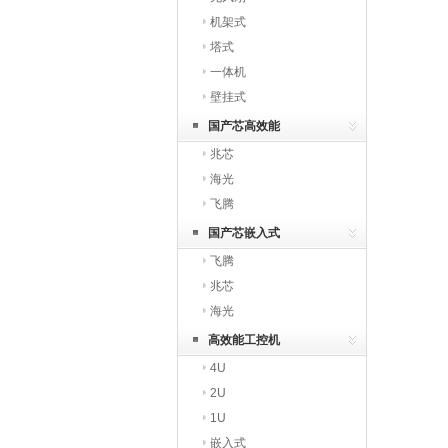
机架式
塔式
一体机
壁挂式
国产芯高效能
兆芯
海光
飞腾
国产芯嵌入式
飞腾
兆芯
海光
高效能工控机
4U
2U
1U
嵌入式